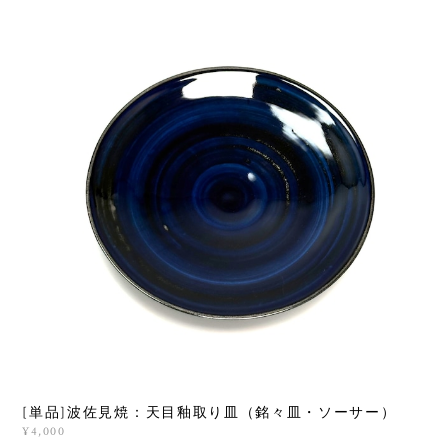
[単品]波佐見焼：天目釉取り皿（銘々皿・ソーサー）
¥4,000