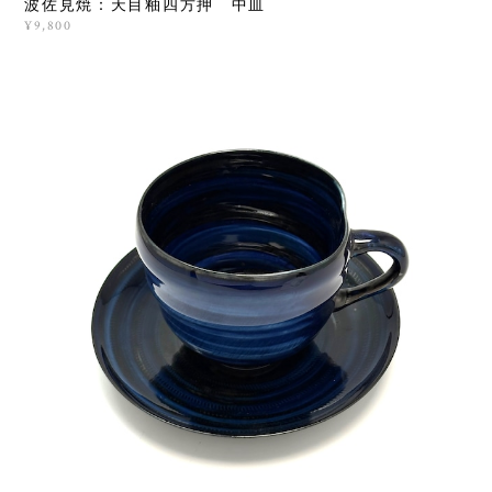
波佐見焼：天目釉四方押 中皿
¥9,800