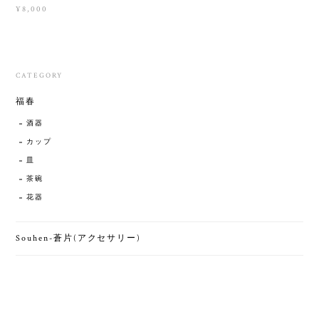
¥8,000
CATEGORY
福春
酒器
カップ
皿
茶碗
花器
Souhen-蒼片(アクセサリー)