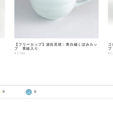
【フリーカップ】波佐見焼：青白磁くぼみカッ
コ
プ 青線入り
プ
¥7,700
¥5
0
0