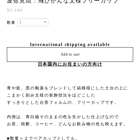
波佐見焼：飛びかんな文様フリーカップ
¥5,500
数量
International shipping available
Add to cart
日本国内にお住まいの方向け
青や藍、黒の釉薬をブレンドして縞模様にした土台の上に
こまかく刻み文様の装飾技法をほどこした
すっきりとした台形フォルムの、フリーカップです。
内側は、青白磁そのままの色を生かした仕上げなので
お茶、焼酎、コーヒー、どんなお飲み物の色も映えます。
■数量＝２でペアカップとしても。